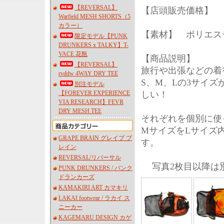
【REVERSAL】
【店頭販売価格】 
Warfield MESH SHORTS（5
カラー）
【素材】 ポリエス
限定モデル【PUNK
DRUNKERS x TALKY】T-
VACE 花瓶
【商品説明】
【REVERSAL】
旅行や出張などの着
rvddw 4WAY DRY TEE
S、M、Lの3サイ
別注モデル
【FOREVER EXPERIENCE
しい！
VIA RESEARCH】FEVR
DRY MESH TEE
それぞれを個別に使
MサイズをLサイズ
GRAPE BRAIN グレイプ ブ
す。
レイン
REVERSAL/リバーサル
写真2枚目以降は
PUNK DRUNKERS / パンク
ドランカーズ
KAMAKIRI ART カマキリ
LAKAI footwear / ラカイ ス
ニーカー
KAGEMARU DESIGN カゲ