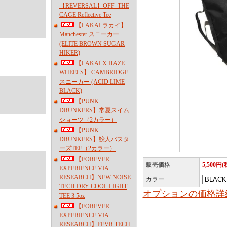
【REVERSAL】OFF_THE
CAGE Reflective Tee
【LAKAI ラカイ】
Manchester スニーカー
(ELITE BROWN SUGAR
HIKER)
【LAKAI X HAZE
WHEELS】 CAMBRIDGE
スニーカー (ACID LIME
BLACK)
【PUNK
DRUNKERS】常夏スイム
ショーツ（2カラー）
【PUNK
DRUNKERS】鮫人バスタ
ーズTEE（2カラー）
【FOREVER
販売価格
5,500円(
EXPERIENCE VIA
RESEARCH】NEW NOISE
カラー
TECH DRY COOL LIGHT
オプションの価格詳
TEE 3.5oz
【FOREVER
EXPERIENCE VIA
RESEARCH】FEVR TECH