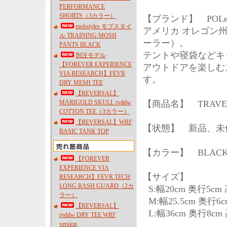
PERFORMANCE
SHORTS（3カラー）
【ブランド】 POLe
mobstyles モブスタイ
アメリカ オレゴン州
ル TRAINING MOSH
ーラー）。
PANTS BLACK
テントや寝袋などキャン
別注モデル
【FOREVER EXPERIENCE
アウトドアを楽しむ
VIA RESEARCH】FEVR
す。
DRY MESH TEE
【REVERSAL】
MARIGOLD SKULL rvddw
【商品名】 TRAVE
COTTON TEE（3カラー）
【REVERSAL】WRF
【状態】 新品、未
BASIC TANK TOP
【カラー】 BLAC
【FOREVER
EXPERIENCE VIA
【サイズ】
RESEARCH】FEVR TECH
LONG RASH GUARD（2カ
S:幅20cm 奥行5cm 
ラー）
M:幅25.5cm 奥行6c
【REVERSAL】
L:幅36cm 奥行8cm 
rvddw DRY TEE WRF
version