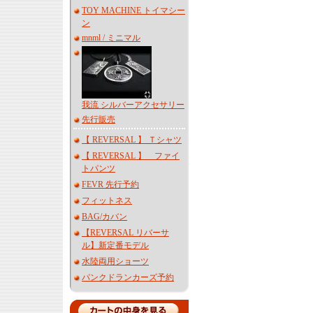
TOY MACHINE トイマシー
ン
mnml / ミニマル
我流 シルバーアクセサリー
先行販売
【 REVERSAL 】 Ｔシャツ
【 REVERSAL 】 ファイ
トパンツ
FEVR 先行予約
フィットネス
BAG/カバン
【REVERSAL リバーサ
ル】新定番モデル
水陸両用ショーツ
パンクドランカーズ予約