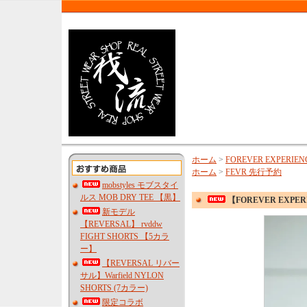
ホーム
>
FOREVER EXPERIE
ホーム
>
FEVR 先行予約
mobstyles モブスタイ
ルス MOB DRY TEE 【黒】
【FOREVER EXPER
新モデル
【REVERSAL】 rvddw
FIGHT SHORTS 【5カラ
ー】
【REVERSAL リバー
サル】Warfield NYLON
SHORTS (7カラー)
限定コラボ