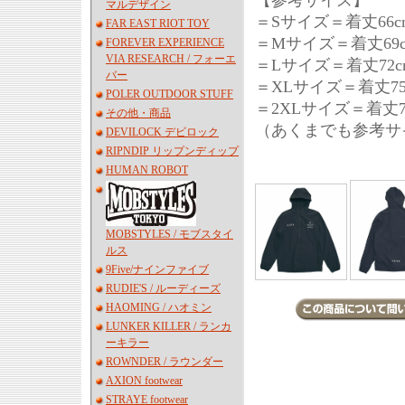
【参考サイズ】
マルデザイン
＝Sサイズ＝着丈66cm,
FAR EAST RIOT TOY
＝Mサイズ＝着丈69cm
FOREVER EXPERIENCE
VIA RESEARCH / フォーエ
＝Lサイズ＝着丈72cm,
バー
＝XLサイズ＝着丈75cm
POLER OUTDOOR STUFF
＝2XLサイズ＝着丈77c
その他・商品
（あくまでも参考サ
DEVILOCK デビロック
RIPNDIP リップンディップ
HUMAN ROBOT
MOBSTYLES / モブスタイ
ルス
9Five/ナインファイブ
RUDIE'S / ルーディーズ
HAOMING / ハオミン
LUNKER KILLER / ランカ
ーキラー
ROWNDER / ラウンダー
AXION footwear
STRAYE footwear