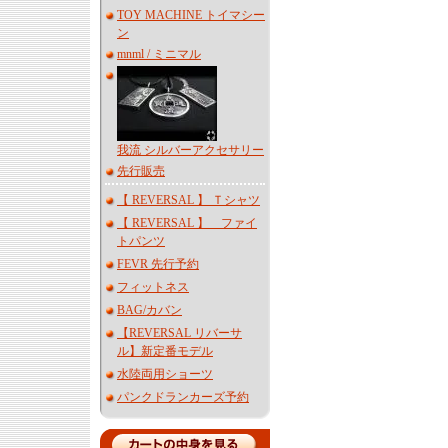
TOY MACHINE トイマシー
ン
mnml / ミニマル
我流 シルバーアクセサリー
先行販売
【 REVERSAL 】 Ｔシャツ
【 REVERSAL 】 ファイ
トパンツ
FEVR 先行予約
フィットネス
BAG/カバン
【REVERSAL リバーサ
ル】新定番モデル
水陸両用ショーツ
パンクドランカーズ予約