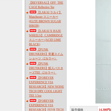
【REVERSAL】OFF_THE
CAGE Reflective Tee
【LAKAI ラカイ】
Manchester スニーカー
(ELITE BROWN SUGAR
HIKER)
【LAKAI X HAZE
WHEELS】 CAMBRIDGE
スニーカー (ACID LIME
BLACK)
【PUNK
DRUNKERS】常夏スイム
ショーツ（2カラー）
【PUNK
DRUNKERS】鮫人バスタ
ーズTEE（2カラー）
【FOREVER
EXPERIENCE VIA
RESEARCH】NEW NOISE
TECH DRY COOL LIGHT
TEE 3.5oz
【FOREVER
EXPERIENCE VIA
RESEARCH】FEVR TECH
販売価格
14,300円