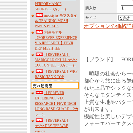
PERFORMANCE
購入数
SHORTS（3カラー）
mobstyles モブスタイ
サイズ
ル TRAINING MOSH
オプションの価格詳
PANTS BLACK
別注モデル
【FOREVER EXPERIENCE
VIA RESEARCH】FEVR
DRY MESH TEE
【REVERSAL】
【ブランド】 FOREVE
MARIGOLD SKULL rvddw
COTTON TEE（3カラー）
【REVERSAL】WRF
「喧騒の社会から一
BASIC TANK TOP
都心から旅に出る際
れた上品でシックな
【FOREVER
そんなモダンテイス
EXPERIENCE VIA
上質な生地やパター
RESEARCH】FEVR TECH
が出来ます。
LONG RASH GUARD（2カ
ラー）
機能性と美しいデザ
【REVERSAL】
フォーエバーエクス
rvddw DRY TEE WRF
version