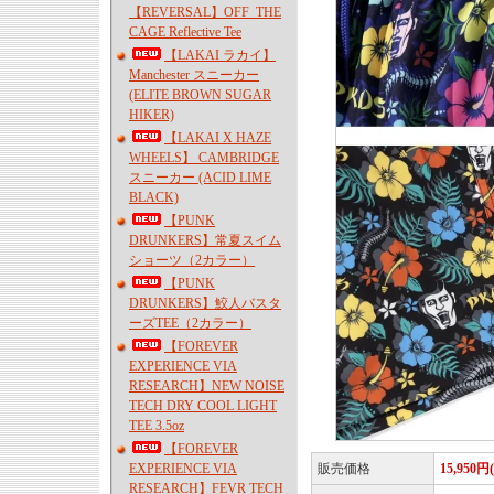
【REVERSAL】OFF_THE
CAGE Reflective Tee
【LAKAI ラカイ】
Manchester スニーカー
(ELITE BROWN SUGAR
HIKER)
【LAKAI X HAZE
WHEELS】 CAMBRIDGE
スニーカー (ACID LIME
BLACK)
【PUNK
DRUNKERS】常夏スイム
ショーツ（2カラー）
【PUNK
DRUNKERS】鮫人バスタ
ーズTEE（2カラー）
【FOREVER
EXPERIENCE VIA
RESEARCH】NEW NOISE
TECH DRY COOL LIGHT
TEE 3.5oz
【FOREVER
EXPERIENCE VIA
販売価格
15,950円
RESEARCH】FEVR TECH