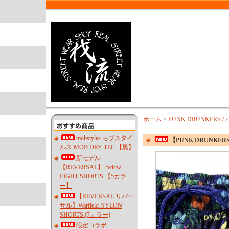
ホーム
>
PUNK DRUNKERS
mobstyles モブスタイ
【PUNK DRUNK
ルス MOB DRY TEE 【黒】
新モデル
【REVERSAL】 rvddw
FIGHT SHORTS 【5カラ
ー】
【REVERSAL リバー
サル】Warfield NYLON
SHORTS (7カラー)
限定コラボ