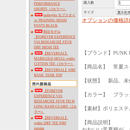
購入数
PERFORMANCE
SHORTS（3カラー）
サイズ
mobstyles モブスタイ
オプションの価格詳
ル TRAINING MOSH
PANTS BLACK
別注モデル
【FOREVER EXPERIENCE
VIA RESEARCH】FEVR
DRY MESH TEE
【ブランド】PUNK 
【REVERSAL】
MARIGOLD SKULL rvddw
COTTON TEE（3カラー）
【商品名】 常夏ス
【REVERSAL】WRF
BASIC TANK TOP
【状態】 新品、未
【FOREVER
【カラー】 ブラッ
EXPERIENCE VIA
RESEARCH】FEVR TECH
LONG RASH GUARD（2カ
【素材】ポリエステル
ラー）
【REVERSAL】
【商品説明】
rvddw DRY TEE WRF
version
かわいい常夏柄が、