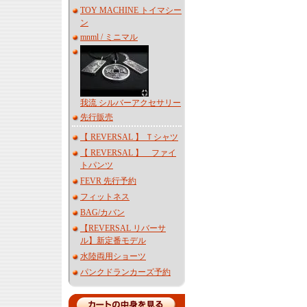
TOY MACHINE トイマシー
ン
mnml / ミニマル
我流 シルバーアクセサリー
先行販売
【 REVERSAL 】 Ｔシャツ
【 REVERSAL 】 ファイ
トパンツ
FEVR 先行予約
フィットネス
BAG/カバン
【REVERSAL リバーサ
ル】新定番モデル
水陸両用ショーツ
パンクドランカーズ予約