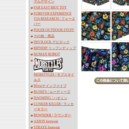
マルデザイン
FAR EAST RIOT TOY
FOREVER EXPERIENCE
VIA RESEARCH / フォーエ
バー
POLER OUTDOOR STUFF
その他・商品
DEVILOCK デビロック
RIPNDIP リップンディップ
HUMAN ROBOT
MOBSTYLES / モブスタイ
ルス
9Five/ナインファイブ
RUDIE'S / ルーディーズ
HAOMING / ハオミン
LUNKER KILLER / ランカ
ーキラー
ROWNDER / ラウンダー
AXION footwear
STRAYE footwear