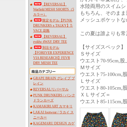
【REVERSAL】
水陸両用のスイムシ
Warfield MESH SHORTS（5
もちろん、そのまま
カラー）
メッシュポケットな
限定モデル【PUNK
DRUNKERS x TALKY】T-
VACE 花瓶
この夏は誰よりも常
【REVERSAL】
rvddw 4WAY DRY TEE
【サイズスペック】
別注モデル
【FOREVER EXPERIENCE
Ｓサイズ
VIA RESEARCH】FEVR
ウエスト70-95cm,股上
DRY MESH TEE
Ｍサイズ
ウエスト75-100cm,股
GRAPE BRAIN グレイプ ブ
Ｌサイズ
レイン
ウエスト80-105cm,股
REVERSAL/リバーサル
ＸＬサイズ＝
PUNK DRUNKERS / パンク
ドランカーズ
ウエスト85-115cm,股
KAMAKIRI ART カマキリ
LAKAI footwear / ラカイ ス
ニーカー
KAGEMARU DESIGN カゲ